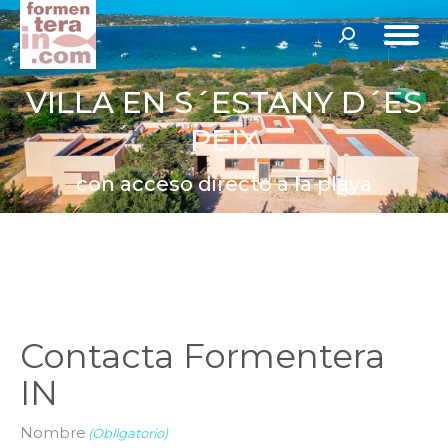
Buscar:
VILLA EN S´ESTANY D´ES
PEIX
con acceso directo a la playa
Contacta Formentera
IN
Nombre
(Obligatorio)