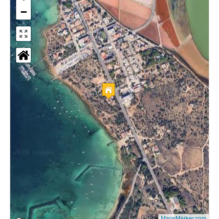
−
MapsMarker.com