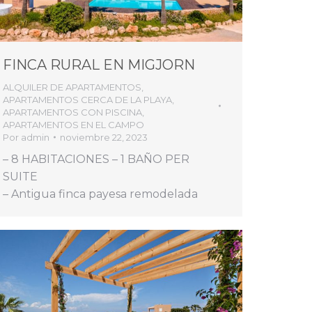
FINCA RURAL EN MIGJORN
ALQUILER DE APARTAMENTOS
,
APARTAMENTOS CERCA DE LA PLAYA
,
APARTAMENTOS CON PISCINA
,
APARTAMENTOS EN EL CAMPO
Por
admin
noviembre 22, 2023
– 8 HABITACIONES – 1 BAÑO PER
SUITE
– Antigua finca payesa remodelada