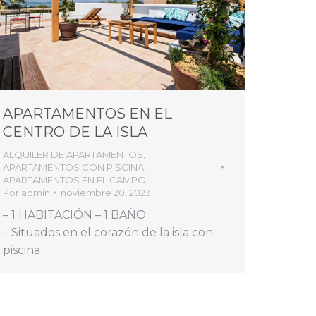
APARTAMENTOS EN EL
CENTRO DE LA ISLA
ALQUILER DE APARTAMENTOS
,
APARTAMENTOS CON PISCINA
,
APARTAMENTOS EN EL CAMPO
Por
admin
noviembre 20, 2023
– 1 HABITACIÓN – 1 BAÑO
– Situados en el corazón de la isla con
piscina