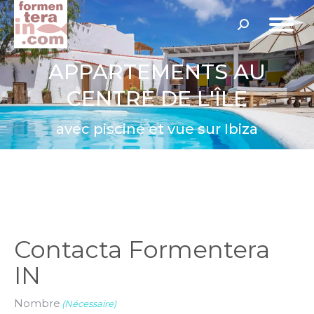
Recherche
:
APPARTEMENTS AU
CENTRE DE L'ÎLE
avec piscine et vue sur Ibiza
Contacta Formentera
IN
Nombre
(Nécessaire)