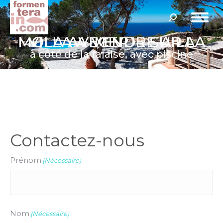
Recherche
:
VILLA À VENDRE À LA MOLA AVEC VUE SUR LA MER
à côté de la falaise, avec piscine
Contactez-nous
Prénom
(Nécessaire)
Nom
(Nécessaire)