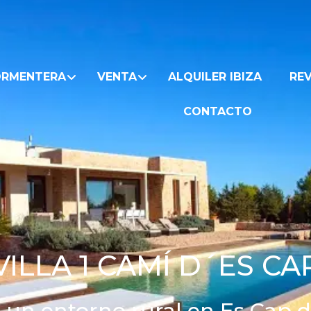
ORMENTERA
VENTA
ALQUILER IBIZA
REV
CONTACTO
VILLA 1 CAMÍ D´ES CA
 un entorno rural en Es Cap 