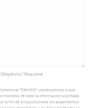
Obligatorio / Required.
l presionar “ENVIAR” usted autoriza a que
ormentera IN trate la información solicitada
on el fin de proporcionarle los alojamientos
 servicios disponibles. Los datos facilitados se