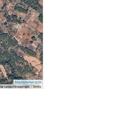
MapsMarker.com
e subject to copyright
Terms