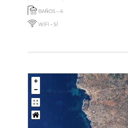
BAÑOS – 4
WIFI – SÍ
+
−