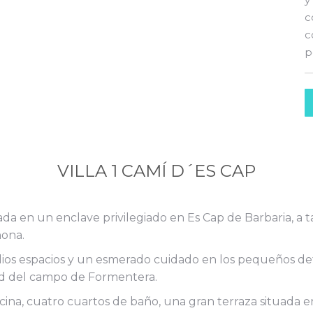
c
c
p
VILLA 1 CAMÍ D´ES CAP
da en un enclave privilegiado en Es Cap de Barbaria, a tan
hona.
os espacios y un esmerado cuidado en los pequeños det
dad del campo de Formentera.
ina, cuatro cuartos de baño, una gran terraza situada en