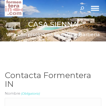
Buscar:
CASA SIENNA
Villa con piscina en Es Cap de Barbería
Contacta Formentera
IN
Nombre
(Obligatorio)