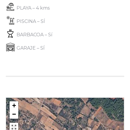
PLAYA – 4 kms
PISCINA – SÍ
BARBACOA – Sí
GARAJE – SÍ
+
−