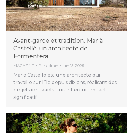
Avant-garde et tradition. Marià
Castelló, un architecte de
Formentera
MAGAZINE
Par
admin
juin 15, 2025
Marià Castelló est une architecte qui
travaille sur l’île depuis dix ans, réalisant des
projets innovants qui ont eu un impact
significatif.