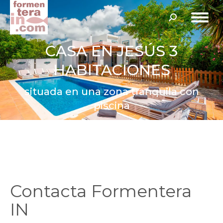
Buscar:
CASA EN JESÚS 3
HABITACIONES
situada en una zona tranquila con
piscina
Contacta Formentera
IN