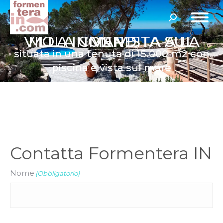
Cerca:
VILLA IN VENDITA A LA MOLA CON VISTA SUL MARE
situata in una tenuta di 15.000 m2 con
piscina e vista sul mare
Contatta Formentera IN
Nome
(Obbligatorio)