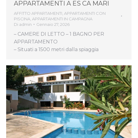
APPARTAMENTI A ES CA MARI
AFFITTO APPARTAMENTI
,
APPARTAMENTI CON
PISCINA
,
APPARTAMENTI IN CAMPAGNA
Di
admin
Gennaio 27, 2026
– CAMERE DI LETTO – 1 BAGNO PER
APPARTAMENTO
– Situati a 1500 metri dalla spiaggia