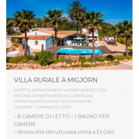
VILLA RURALE A MIGJORN
AFFITTO APPARTAMENTI
,
APPARTAMENTI CON
PISCINA
,
APPARTAMENTI IN CAMPAGNA
,
APPARTAMENTI VICINO ALLA SPIAGGIA
Di
admin
Gennaio 23, 2024
– 8 CAMERE DI LETTO – 1 BAGNO PER
CAMERE
– Antica villa ristrutturata vicina a Es Caló