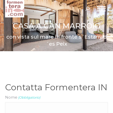
Cerca:
CASA A CAN MARROIG
con vista sul mare in fronte s´Estany d
´es Peix
Contatta Formentera IN
Nome
(Obbligatorio)