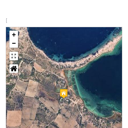
[
+
−