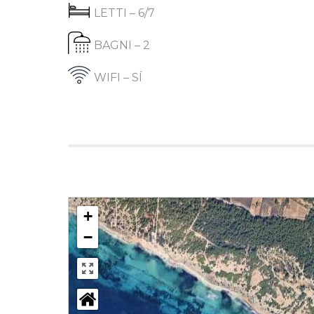
LETTI – 6/7
BAGNI – 2
WIFI – SÍ
+
−