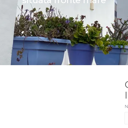
situata fronte mare
N