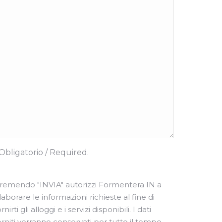
Obligatorio / Required.
remendo "INVIA" ​​autorizzi Formentera IN a
laborare le informazioni richieste al fine di
rnirti gli alloggi e i servizi disponibili. I dati
orniti verranno conservati per tutto il tempo