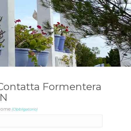
Contatta Formentera
IN
ome
(Obbligatorio)