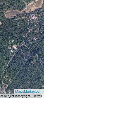
MapsMarker.com
e subject to copyright
Terms