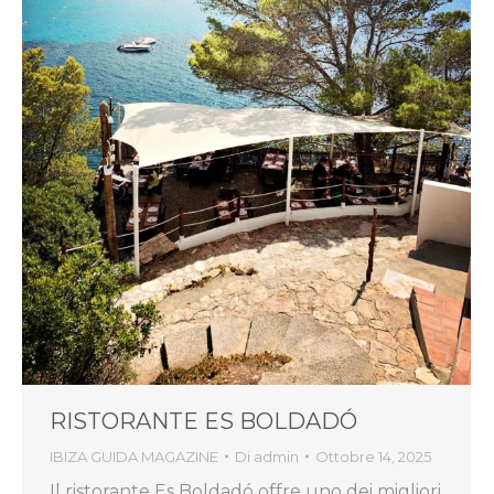
RISTORANTE ES BOLDADÓ
IBIZA GUIDA MAGAZINE
Di
admin
Ottobre 14, 2025
Il ristorante Es Boldadó offre uno dei migliori