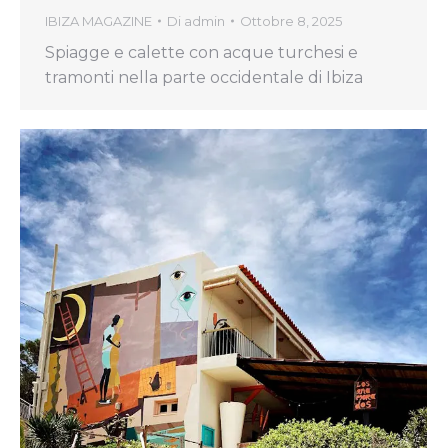
IBIZA MAGAZINE
Di
admin
Ottobre 8, 2025
Spiagge e calette con acque turchesi e
tramonti nella parte occidentale di Ibiza