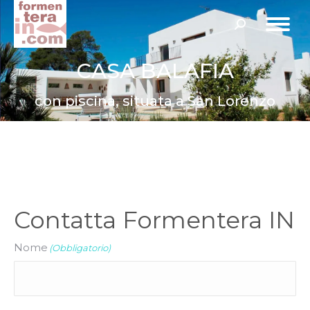
Cerca:
CASA BALAFIA
con piscina, situata a San Lorenzo
Contatta Formentera IN
Nome
(Obbligatorio)