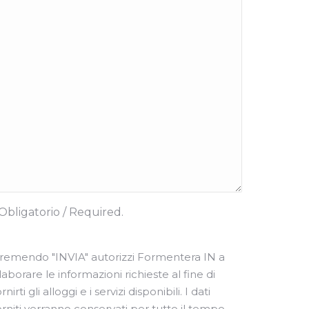
Obligatorio / Required.
remendo "INVIA" ​​autorizzi Formentera IN a
laborare le informazioni richieste al fine di
rnirti gli alloggi e i servizi disponibili. I dati
orniti verranno conservati per tutto il tempo