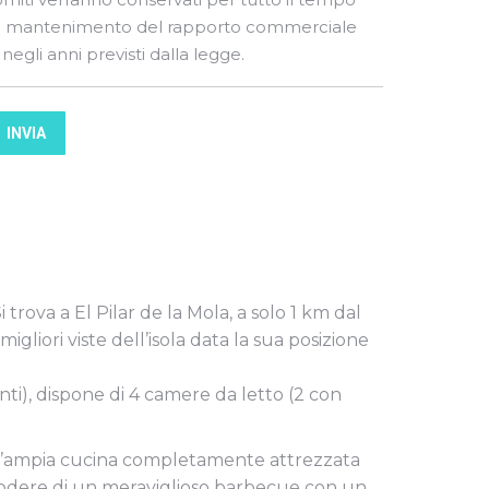
i mantenimento del rapporto commerciale
 negli anni previsti dalla legge.
INVIA
 trova a El Pilar de la Mola, a solo 1 km dal
igliori viste dell’isola data la sua posizione
nti), dispone di 4 camere da letto (2 con
 un’ampia cucina completamente attrezzata
ò godere di un meraviglioso barbecue con un