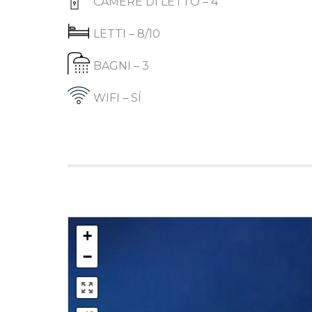
CAMERE DI LETTO – 4
LETTI – 8/10
BAGNI – 3
WIFI – SÍ
+
−