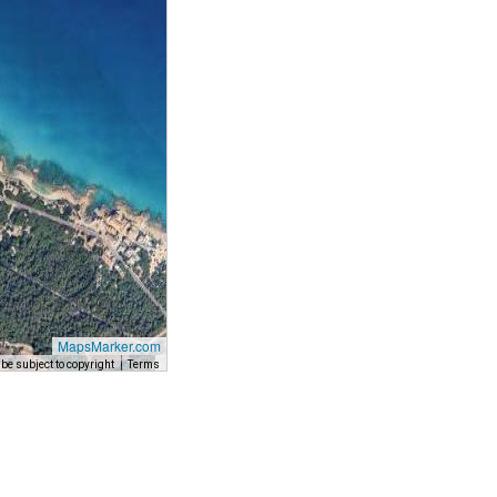
MapsMarker.com
e subject to copyright
Terms