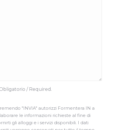
Obligatorio / Required.
remendo "INVIA" ​​autorizzi Formentera IN a
laborare le informazioni richieste al fine di
rnirti gli alloggi e i servizi disponibili. I dati
orniti verranno conservati per tutto il tempo