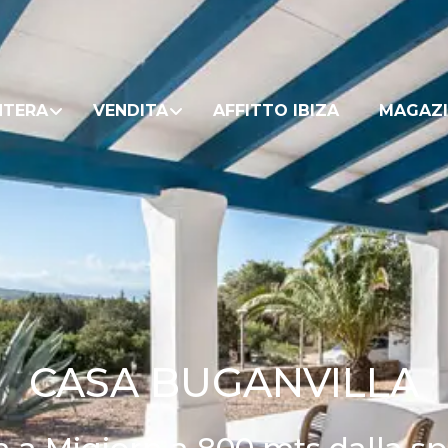
NTERA
VENDITA
AFFITTO IBIZA
MAGAZI
CASA BUGANVILLA