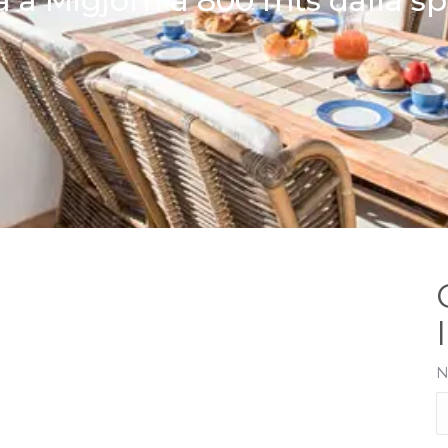
a a Migjorn a 800 mts dalla s
N