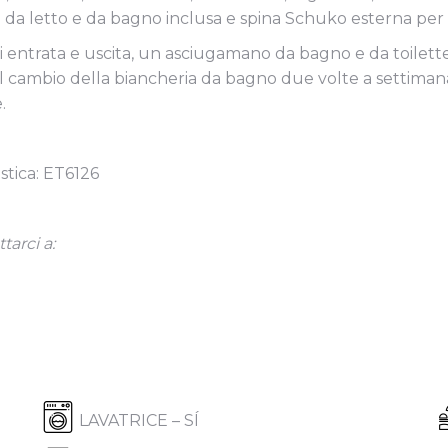
a da letto e da bagno inclusa e spina Schuko esterna per ve
i entrata e uscita, un asciugamano da bagno e da toilett
 cambio della biancheria da bagno due volte a settimana 
.
stica: ET6126
tarci a:
LAVATRICE – SÍ