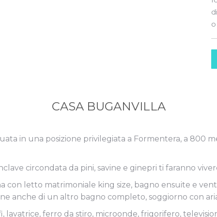
d
o
CASA BUGANVILLA
tuata in una posizione privilegiata a Formentera, a 800 met
 enclave circondata da pini, savine e ginepri ti faranno viv
con letto matrimoniale king size, bagno ensuite e ventilat
pone anche di un altro bagno completo, soggiorno con ari
avatrice, ferro da stiro, microonde, frigorifero, television