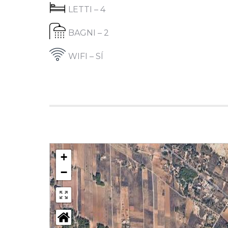
LETTI – 4
BAGNI – 2
WIFI – SÍ
+
−