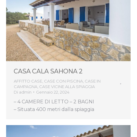
CASA CALA SAHONA 2
AFFITTO CASE
,
CASE CON PISCINA
,
CASE IN
CAMPAGNA
,
CASE VICINE ALLA SPIAGGIA
Di
admin
Gennaio 22, 2024
– 4 CAMERE DI LETTO – 2 BAGNI
– Situata 400 metri dalla spiaggia