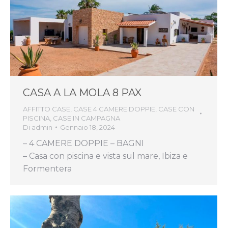
CASA A LA MOLA 8 PAX
AFFITTO CASE
,
CASE 4 CAMERE DOPPIE
,
CASE CON
PISCINA
,
CASE IN CAMPAGNA
Di
admin
Gennaio 18, 2024
– 4 CAMERE DOPPIE – BAGNI
– Casa con piscina e vista sul mare, Ibiza e
Formentera