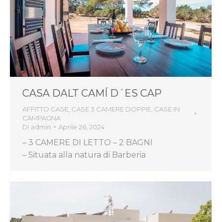
CASA DALT CAMÍ D´ES CAP
AFFITTO CASE
,
CASE 3 CAMERE DOPPIE
,
CASE IN
CAMPAGNA
Di
admin
Aprile 26, 2024
– 3 CAMERE DI LETTO – 2 BAGNI
– Situata alla natura di Barberia