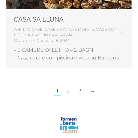
CASA SA LLUNA
AFFITTO CASE
,
CASE 3 CAMERE DOPPIE
,
CASE CON
PISCINA
,
CASE IN CAMPAGNA
Di
admin
Gennaio 18, 2024
– 3 CAMERE DI LETTO – 2 BAGNI
– Casa rurale con piscina e vista su Barbería
1
2
3
→