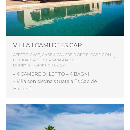
VILLA 1 CAMI D´ES CAP
AFFITTO CASE
,
CASE 4 CAMERE DOPPIE
,
CASE CON
PISCINA
,
CASE IN CAMPAGNA
,
VILLE
Di
admin
Gennaio 18, 2024
– 4 CAMERE DI LETTO – 4 BAGNI
– Villa con piscina situata a Es Cap de
Barbería