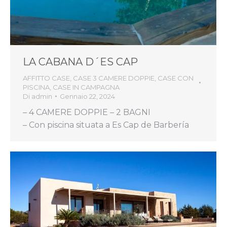
LA CABANA D´ES CAP
AFFITTO CASE
,
CASE 3 CAMERE DOPPIE
,
CASE CON
PISCINA
,
CASE IN CAMPAGNA
Di
admin
Gennaio 22, 2024
– 4 CAMERE DOPPIE – 2 BAGNI
– Con piscina situata a Es Cap de Barbería