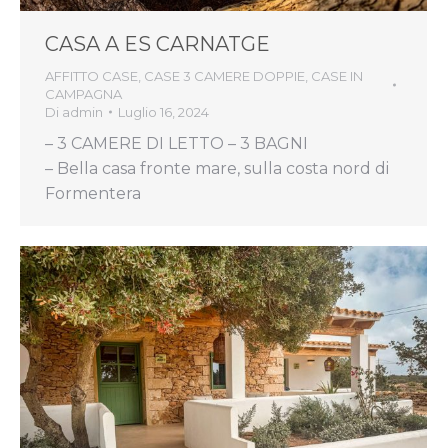
CASA A ES CARNATGE
AFFITTO CASE
,
CASE 3 CAMERE DOPPIE
,
CASE IN
CAMPAGNA
Di
admin
Luglio 16, 2024
– 3 CAMERE DI LETTO – 3 BAGNI
– Bella casa fronte mare, sulla costa nord di
Formentera