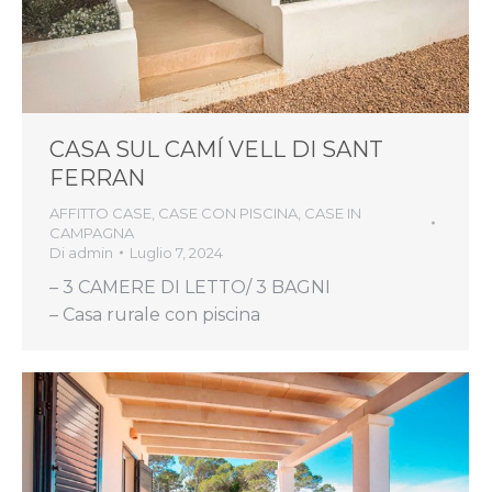
CASA SUL CAMÍ VELL DI SANT
FERRAN
AFFITTO CASE
,
CASE CON PISCINA
,
CASE IN
CAMPAGNA
Di
admin
Luglio 7, 2024
– 3 CAMERE DI LETTO/ 3 BAGNI
– Casa rurale con piscina