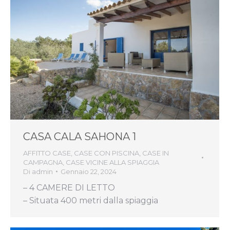
CASA CALA SAHONA 1
AFFITTO CASE
,
CASE CON PISCINA
,
CASE IN
CAMPAGNA
,
CASE VICINE ALLA SPIAGGIA
Di
admin
Gennaio 22, 2024
– 4 CAMERE DI LETTO
– Situata 400 metri dalla spiaggia