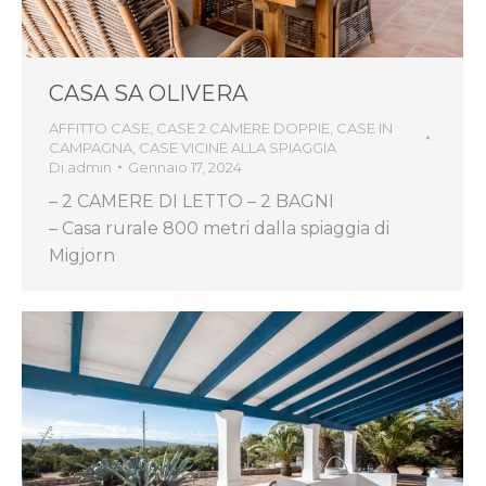
CASA SA OLIVERA
AFFITTO CASE
,
CASE 2 CAMERE DOPPIE
,
CASE IN
CAMPAGNA
,
CASE VICINE ALLA SPIAGGIA
Di
admin
Gennaio 17, 2024
– 2 CAMERE DI LETTO – 2 BAGNI
– Casa rurale 800 metri dalla spiaggia di
Migjorn