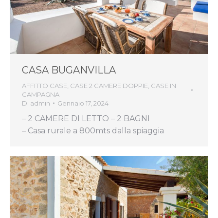
CASA BUGANVILLA
AFFITTO CASE
,
CASE 2 CAMERE DOPPIE
,
CASE IN
CAMPAGNA
Di
admin
Gennaio 17, 2024
– 2 CAMERE DI LETTO – 2 BAGNI
– Casa rurale a 800mts dalla spiaggia