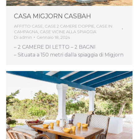
CASA MIGJORN CASBAH
AFFITTO CASE
,
CASE 2 CAMERE DOPPIE
,
CASE IN
CAMPAGNA
,
CASE VICINE ALLA SPIAGGIA
Di
admin
Gennaio 18, 2024
– 2 CAMERE DI LETTO – 2 BAGNI
– Situata a 150 metri dalla spiaggia di Migjorn